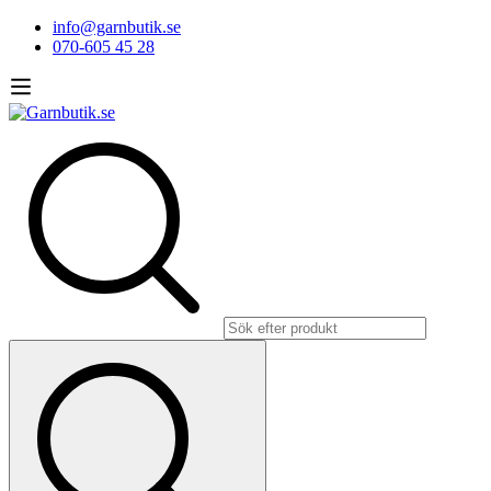
info@garnbutik.se
070-605 45 28
Sök
efter: