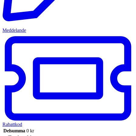
Meddelande
Rabattkod
Delsumma
0
kr