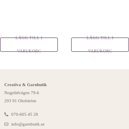
LÄGG TILL I
LÄGG TILL I
VARUKORG
VARUKORG
Creativa & Garnbutik
Nogelidvägen 79-6
293 91 Olofström
070-605 45 28
info@garnbutik.se