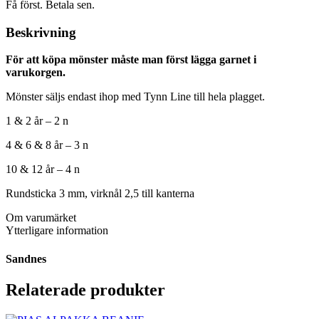
Få först. Betala sen.
Beskrivning
För att köpa mönster måste man först lägga garnet i
varukorgen.
Mönster säljs endast ihop med Tynn Line till hela plagget.
1 & 2 år – 2 n
4 & 6 & 8 år – 3 n
10 & 12 år – 4 n
Rundsticka 3 mm, virknål 2,5 till kanterna
Om varumärket
Ytterligare information
Sandnes
Relaterade produkter