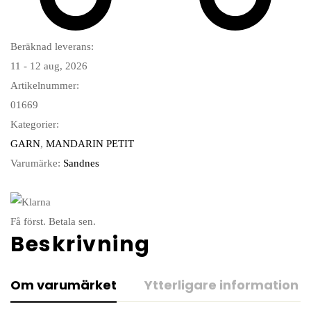
Beräknad leverans:
11 - 12 aug, 2026
Artikelnummer:
01669
Kategorier:
GARN
,
MANDARIN PETIT
Varumärke:
Sandnes
Få först. Betala sen.
Beskrivning
Om varumärket
Ytterligare information