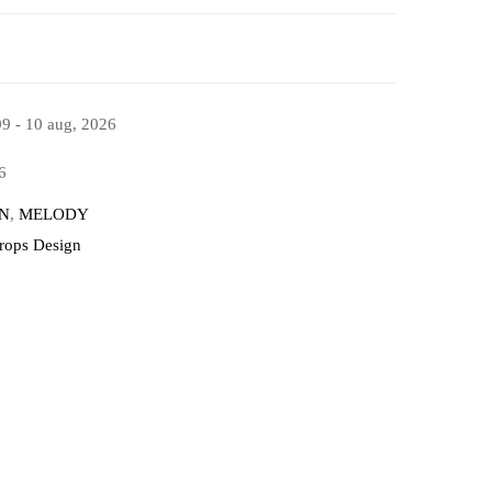
09 - 10 aug, 2026
6
N
,
MELODY
Drops Design