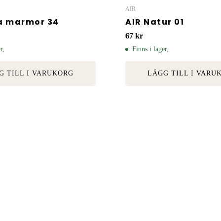
AIR
a marmor 34
AIR Natur 01
67
kr
r,
Finns i lager,
G TILL I VARUKORG
LÄGG TILL I VARU