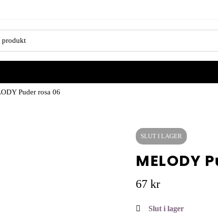
ODY Puder rosa 06
SLUT I LAGER
MELODY Pu
67
kr
Slut i lager