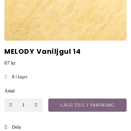
MELODY Vaniljgul 14
67
kr
8
i lager
Antal
LÄGG TILL I VARUKORG
Dela