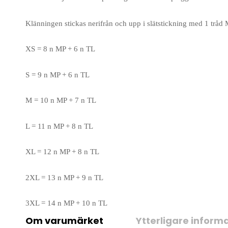
Klänningen stickas nerifrån och upp i slätstickning med 1 tråd
XS = 8 n MP + 6 n TL
S = 9 n MP + 6 n TL
M = 10 n MP + 7 n TL
L = 11 n MP + 8 n TL
XL = 12 n MP + 8 n TL
2XL = 13 n MP + 9 n TL
3XL = 14 n MP + 10 n TL
Om varumärket
Ytterligare inform