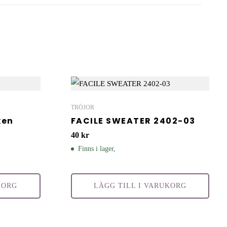
TRÖJOR
xen
FACILE SWEATER 2402-03
40
kr
Finns i lager,
KORG
LÄGG TILL I VARUKORG