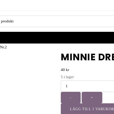
Nr.2
MINNIE DR
40
kr
5
i lager
-
+
LÄGG TILL I VARUKO