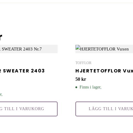
r
TOFFLOR
R SWEATER 2403
HJERTETOFFLOR Vu
50
kr
Finns i lager,
r,
G TILL I VARUKORG
LÄGG TILL I VARU