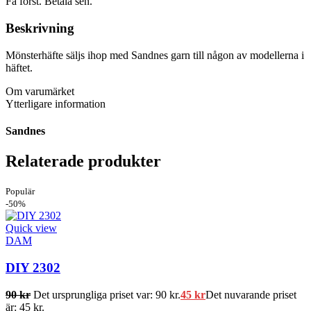
Få först. Betala sen.
Beskrivning
Mönsterhäfte säljs ihop med Sandnes garn till någon av modellerna i
häftet.
Om varumärket
Ytterligare information
Sandnes
Relaterade produkter
Populär
-50%
Quick view
DAM
DIY 2302
90
kr
Det ursprungliga priset var: 90 kr.
45
kr
Det nuvarande priset
är: 45 kr.