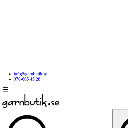
info@garnbutik.se
070-605 45 28
Sök
efter: