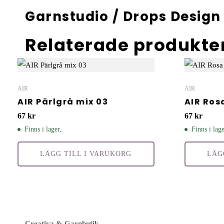
Garnstudio / Drops Design
Relaterade produkte
AIR
AIR
AIR Pärlgrå mix 03
AIR Ros
67
kr
67
kr
Finns i lager,
Finns i lage
LÄGG TILL I VARUKORG
LÄG
Creativa & Garnbutik