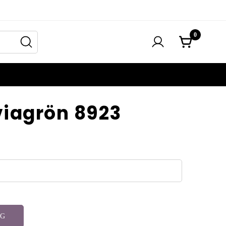
0
viagrön 8923
RG