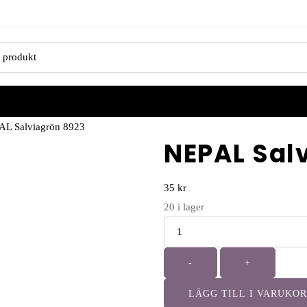
AL Salviagrön 8923
NEPAL Sal
35
kr
20
i lager
Antal
-
+
LÄGG TILL I VARUKO