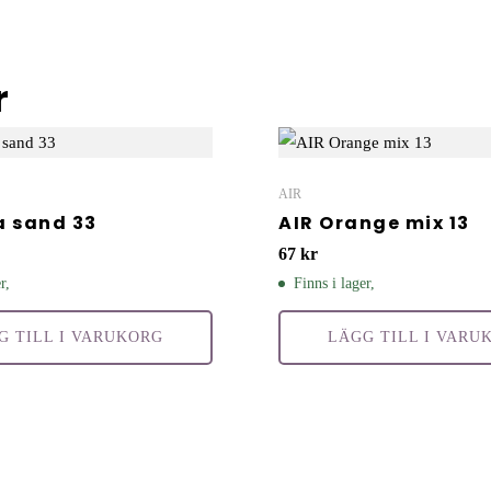
r
AIR
a sand 33
AIR Orange mix 13
67
kr
r,
Finns i lager,
G TILL I VARUKORG
LÄGG TILL I VARU