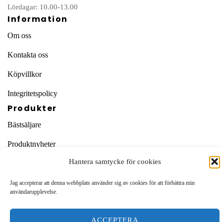
Lördagar: 10.00-13.00
Information
Om oss
Kontakta oss
Köpvillkor
Integritetspolicy
Produkter
Bästsäljare
Produktnyheter
Hantera samtycke för cookies
Rea & Outlet
ALLA PRODUKTER
Jag accepterar att denna webbplats använder sig av cookies för att förbättra min
användarupplevelse.
© Garnbutik.se 2026
ACCEPTERA