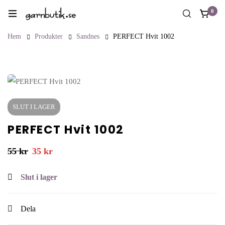
0
Hem
Produkter
Sandnes
PERFECT Hvit 1002
SLUT I LAGER
PERFECT Hvit 1002
55
kr
35
kr
Slut i lager
Dela