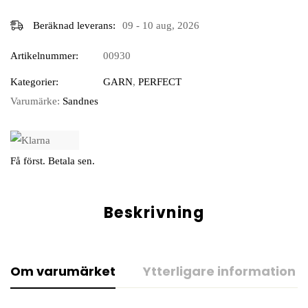
Beräknad leverans:
09 - 10 aug, 2026
Artikelnummer:
00930
Kategorier:
GARN
,
PERFECT
Varumärke:
Sandnes
Få först. Betala sen.
Beskrivning
Om varumärket
Ytterligare information