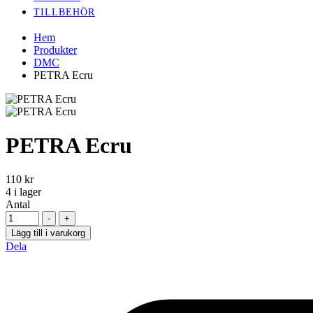
TILLBEHÖR
Hem
Produkter
DMC
PETRA Ecru
PETRA Ecru
110
kr
4
i lager
Antal
-
+
Lägg till i varukorg
Dela