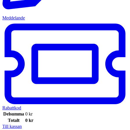
Meddelande
Rabattkod
Delsumma
0
kr
Totalt
0
kr
Till kassan