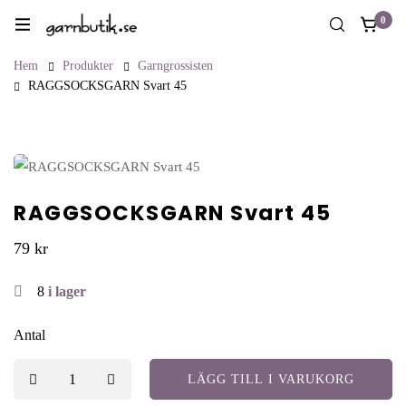
0
Hem
Produkter
Garngrossisten
RAGGSOCKSGARN Svart 45
RAGGSOCKSGARN Svart 45
79
kr
8
i lager
Antal
LÄGG TILL I VARUKORG