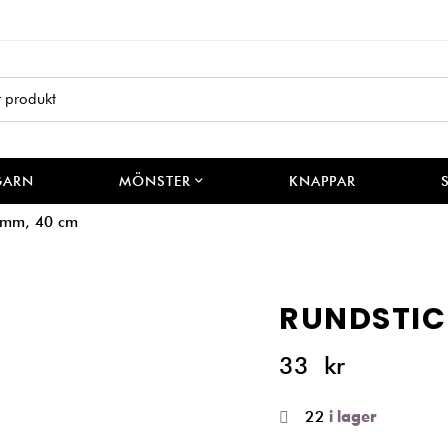
GARN
MÖNSTER
KNAPPAR
 mm, 40 cm
RUNDSTIC
33
kr
22
i lager