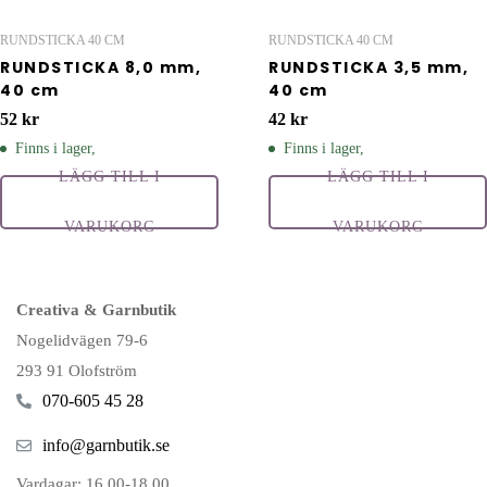
RUNDSTICKA 40 CM
RUNDSTICKA 40 CM
RUNDSTICKA 8,0 mm,
RUNDSTICKA 3,5 mm,
40 cm
40 cm
52
kr
42
kr
Finns i lager,
Finns i lager,
LÄGG TILL I
LÄGG TILL I
VARUKORG
VARUKORG
Creativa & Garnbutik
Nogelidvägen 79-6
293 91 Olofström
070-605 45 28
info@garnbutik.se
Vardagar: 16.00-18.00