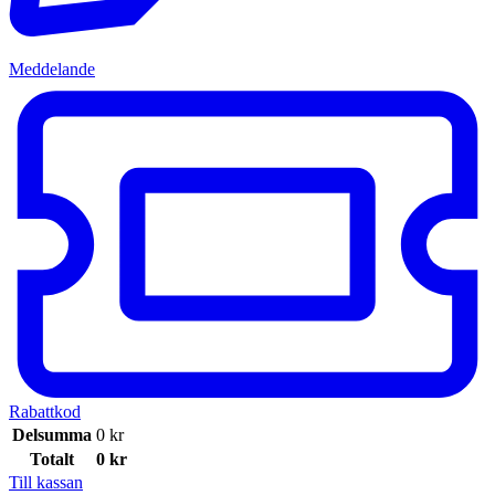
Meddelande
Rabattkod
Delsumma
0
kr
Totalt
0
kr
Till kassan