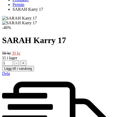
Permin
SARAH Karry 17
-46%
SARAH Karry 17
56
kr
30
kr
11
i lager
-
+
Lägg till i varukorg
Dela