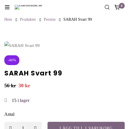
0
Hem
Produkter
Permin
SARAH Svart 99
-46%
SARAH Svart 99
56
kr
30
kr
15
i lager
Antal
LÄGG TILL I VARUKORG