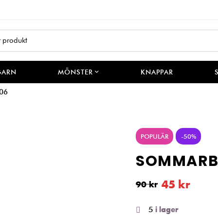
GARN
MÖNSTER
KNAPPAR
06
POPULÄR
-50%
SOMMARB
45
kr
90
kr
5
i lager