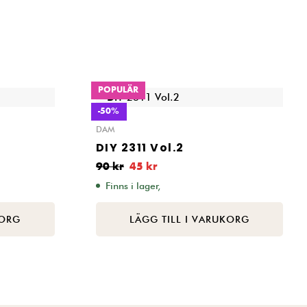
POPULÄR
-50%
DAM
DIY 2311 Vol.2
90
kr
45
kr
Finns i lager,
KORG
LÄGG TILL I VARUKORG