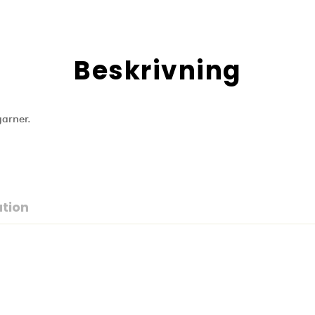
Beskrivning
garner.
ation