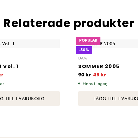
Relaterade produkter
POPULÄR
-50%
DAM
 Vol. 1
SOMMER 2005
kr
90
kr
45
kr
er,
Finns i lager,
G TILL I VARUKORG
LÄGG TILL I VARU