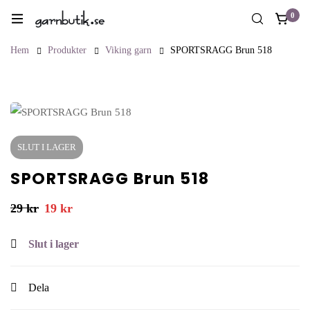
0
Hem
Produkter
Viking garn
SPORTSRAGG Brun 518
SLUT I LAGER
SPORTSRAGG Brun 518
29
kr
19
kr
Slut i lager
Dela