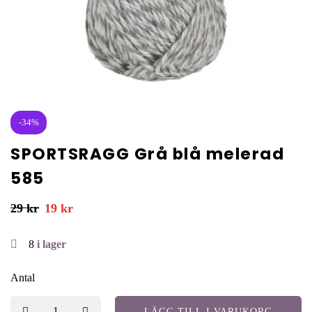
-34%
SPORTSRAGG Grå blå melerad
585
29
kr
19
kr
8
i lager
Antal
LÄGG TILL I VARUKORG