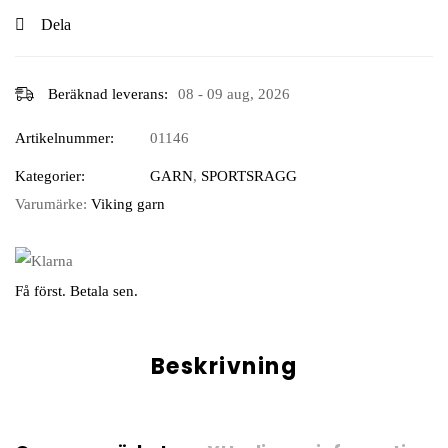
29 kr.
19 kr.
Dela
Beräknad leverans:
08 - 09 aug, 2026
Artikelnummer:
01146
Kategorier:
GARN
,
SPORTSRAGG
Varumärke:
Viking garn
Få först. Betala sen.
Beskrivning