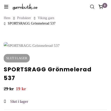
0
Hem
Produkter
Viking garn
SPORTSRAGG Grönmelerad 537
SLUT I LAGER
SPORTSRAGG Grönmelerad
537
29
kr
19
kr
Det
Det
ursprungliga
nuvarande
Slut i lager
priset
priset
var:
är: