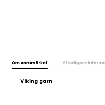
Om varumärket
Ytterligare inform
Viking garn