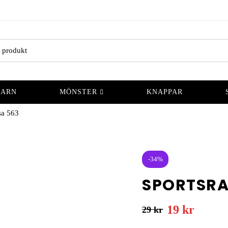
GARN
MÖNSTER
KNAPPAR
a 563
-34%
SPORTSRA
19
kr
29
kr