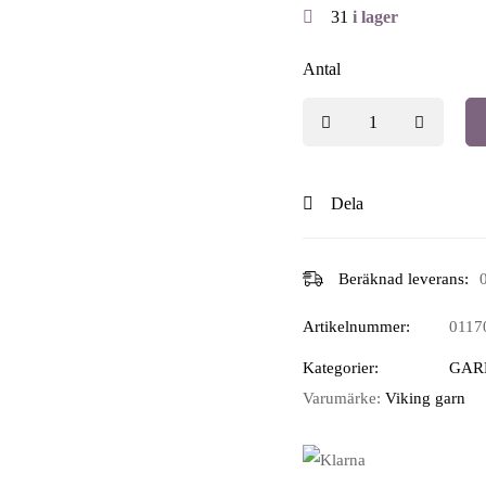
31
i lager
Antal
Dela
Beräknad leverans:
Artikelnummer:
0117
Kategorier:
GAR
Varumärke:
Viking garn