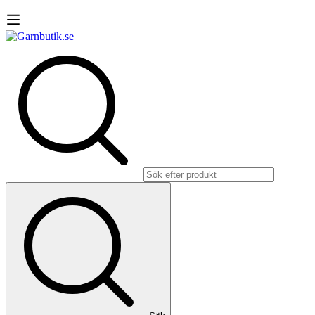
Sök
efter: