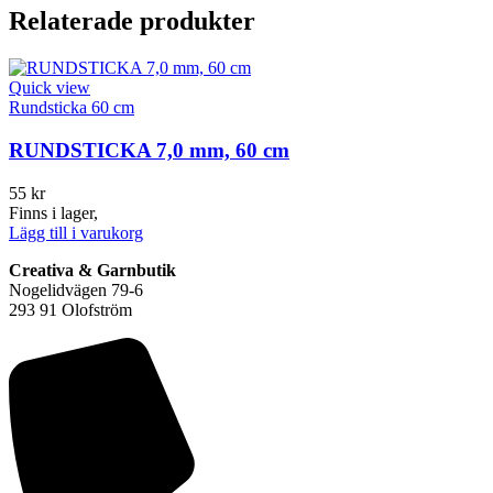
Relaterade produkter
Quick view
Q
Rundsticka 60 cm
R
RUNDSTICKA 7,0 mm, 60 cm
55
kr
Finns i lager,
F
Lägg till i varukorg
L
Creativa & Garnbutik
Nogelidvägen 79-6
293 91 Olofström