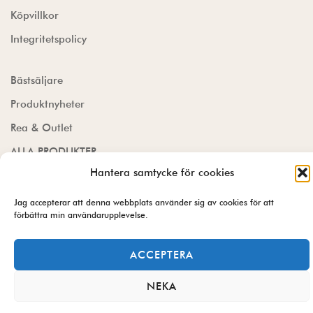
Köpvillkor
Integritetspolicy
Bästsäljare
Produktnyheter
Rea & Outlet
ALLA PRODUKTER
Hantera samtycke för cookies
Jag accepterar att denna webbplats använder sig av cookies för att
förbättra min användarupplevelse.
© Garnbutik.se 2026
ACCEPTERA
NEKA
0