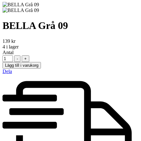
BELLA Grå 09
139
kr
4
i lager
Antal
-
+
Lägg till i varukorg
Dela