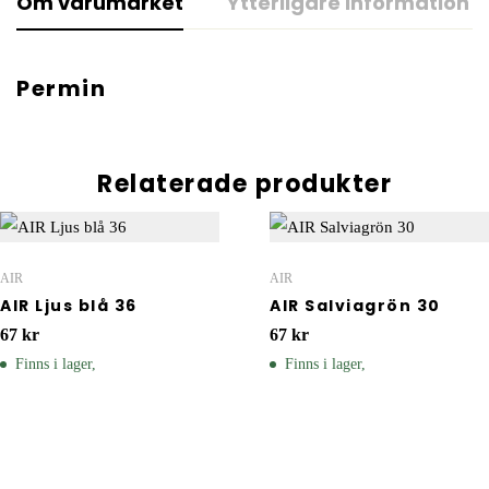
Om varumärket
Ytterligare information
Permin
Relaterade produkter
AIR
AIR
AIR Ljus blå 36
AIR Salviagrön 30
67
kr
67
kr
Finns i lager,
Finns i lager,