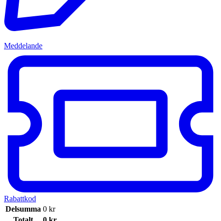
Meddelande
Rabattkod
Delsumma
0
kr
Totalt
0
kr