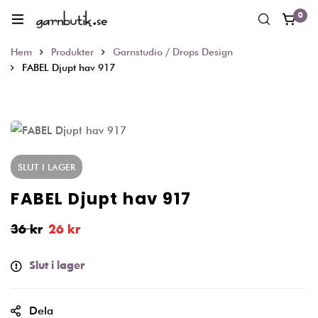
0
Hem
Produkter
Garnstudio / Drops Design
FABEL Djupt hav 917
SLUT I LAGER
FABEL Djupt hav 917
36
kr
26
kr
Slut i lager
Dela