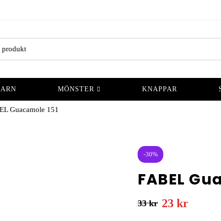
GARN
MÖNSTER
KNAPPAR
EL Guacamole 151
-30%
FABEL Gua
23
kr
33
kr