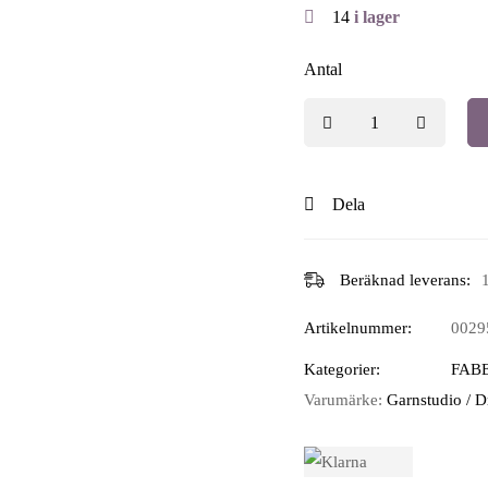
14
i lager
Antal
Dela
Beräknad leverans:
Artikelnummer:
0029
Kategorier:
FAB
Varumärke:
Garnstudio / 