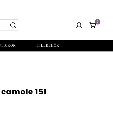
0
STICKOR
TILLBEHÖR
camole 151