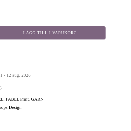
LÄGG TILL I VARUKORG
11 - 12 aug, 2026
5
EL
,
FABEL Print
,
GARN
Drops Design