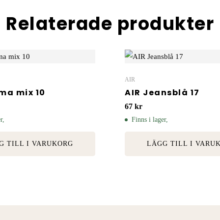
Relaterade produkter
AIR
ma mix 10
AIR Jeansblå 17
67
kr
r,
Finns i lager,
G TILL I VARUKORG
LÄGG TILL I VARU