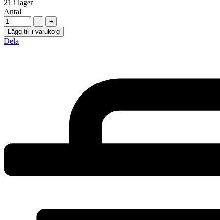
21
i lager
Antal
-
+
Lägg till i varukorg
Dela