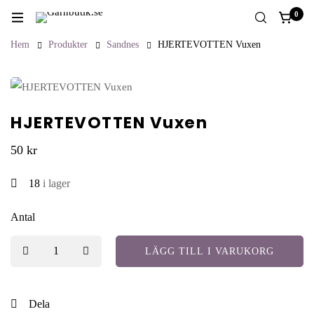
0
Hem
Produkter
Sandnes
HJERTEVOTTEN Vuxen
HJERTEVOTTEN Vuxen
50
kr
18
i lager
Antal
LÄGG TILL I VARUKORG
Dela