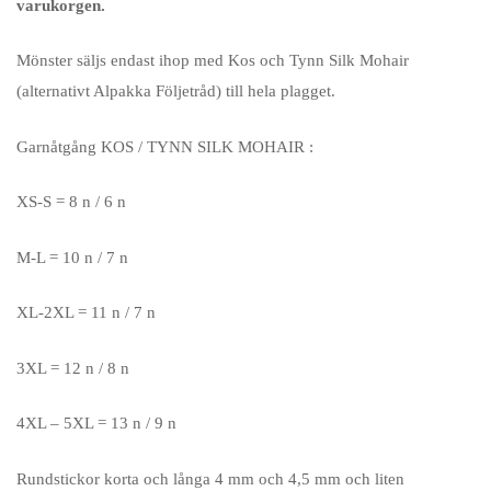
varukorgen.
Mönster säljs endast ihop med Kos och Tynn Silk Mohair
(alternativt Alpakka Följetråd) till hela plagget.
Garnåtgång KOS / TYNN SILK MOHAIR :
XS-S = 8 n / 6 n
M-L = 10 n / 7 n
XL-2XL = 11 n / 7 n
3XL = 12 n / 8 n
4XL – 5XL = 13 n / 9 n
Rundstickor korta och långa 4 mm och 4,5 mm och liten