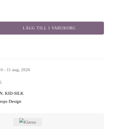
LÄGG TILL I VARUKORG
10 - 11 aug, 2026
5
N
,
KID-SILK
Drops Design