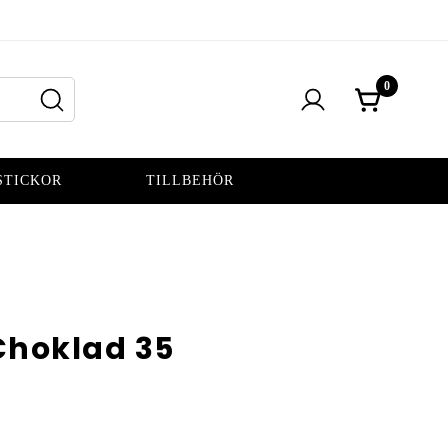
0
STICKOR
TILLBEHÖR
Choklad 35