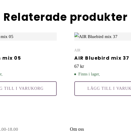
Relaterade produkter
AIR
n mix 05
AIR Bluebird mix 37
67
kr
r,
Finns i lager,
G TILL I VARUKORG
LÄGG TILL I VARU
Om oss
6.00-18.00