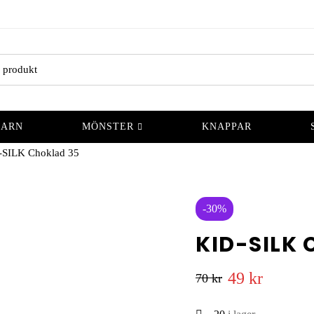
GARN
MÖNSTER
KNAPPAR
-SILK Choklad 35
-30%
KID-SILK 
49
kr
70
kr