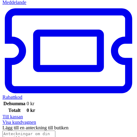
Meddelande
Rabattkod
Delsumma
0
kr
Totalt
0
kr
Till kassan
Visa kundvagnen
Lägg till en anteckning till butiken