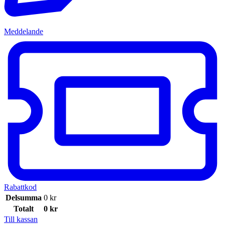
Meddelande
Rabattkod
Delsumma
0
kr
Totalt
0
kr
Till kassan