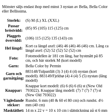
Mönster säljs endast ihop med minst 3 nystan av Bella, Bella Color
eller Bellissima.
Storlek:
(S) M (L) XL (XXL)
Passar
(85) 95 (105) 115 (125) cm
bröstvidd:
Plaggets
(106) 115 (125) 135 (143) cm
övervidd:
Kort ca längd axel: (46) 46 (46) 46 (46) cm. Lång ca
Hel längd:
längd axel: (52) 52 (52) 52 (52) cm
Fotomodellen är 181 cm lång, har bystmått på 85
Foto:
cm, och bär storlek M (kort modell)
Garn:
Bella Color by Permin
883148/Tulpanfält (3) 3 (4) 4 (4) nystan (kort
Garn och
modell). 883149/Fjeldsø (4) 4 (4) 5 (5) nystan (lång
garnåtgång:
modell)
Knappar kort modell: (6) 6 (6) 6 (6) st (New Old
Knappar:
793022). Knappar lång modell: (7) 7 (7) 7 (7) st
(New Old 793022)
Vägledande
Rundst. 6 mm (40 & 60 el 80 cm) och rundst. 4½
stickor:
mm (40 cm)
Masktäthet:
14 m x 22 v = 10 x 10 cm i slätstickning på st 6 mm