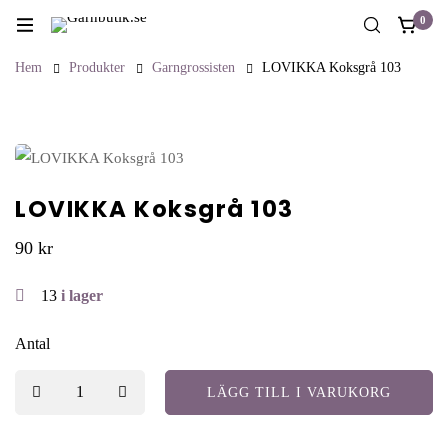
0
Hem
Produkter
Garngrossisten
LOVIKKA Koksgrå 103
LOVIKKA Koksgrå 103
90
kr
13
i lager
Antal
LÄGG TILL I VARUKORG