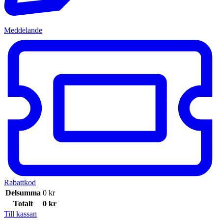
Meddelande
Rabattkod
Delsumma
0
kr
Totalt
0
kr
Till kassan