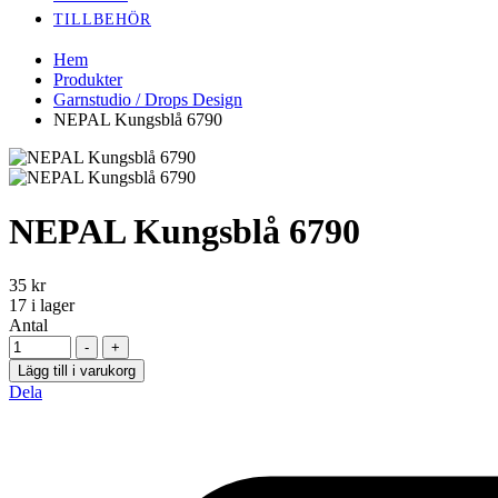
TILLBEHÖR
Hem
Produkter
Garnstudio / Drops Design
NEPAL Kungsblå 6790
NEPAL Kungsblå 6790
35
kr
17
i lager
Antal
-
+
Lägg till i varukorg
Dela