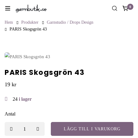
0
Hem
Produkter
Garnstudio / Drops Design
PARIS Skogsgrön 43
PARIS Skogsgrön 43
19
kr
24
i lager
Antal
LÄGG TILL I VARUKORG