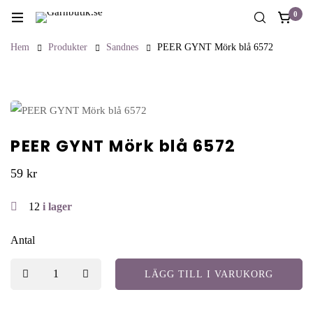
0
Hem
Produkter
Sandnes
PEER GYNT Mörk blå 6572
PEER GYNT Mörk blå 6572
59
kr
12
i lager
Antal
LÄGG TILL I VARUKORG