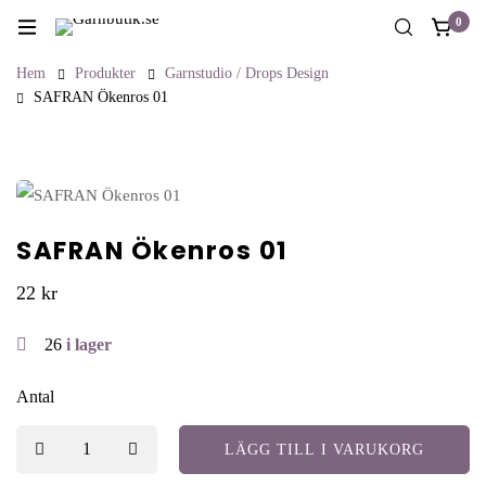
0
Hem
Produkter
Garnstudio / Drops Design
SAFRAN Ökenros 01
SAFRAN Ökenros 01
22
kr
26
i lager
Antal
LÄGG TILL I VARUKORG