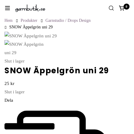
0
Hem
Produkter
Garnstudio / Drops Design
SNOW Äppelgrön uni 29
Slut i lager
SNOW Äppelgrön uni 29
25
kr
Slut i lager
Dela