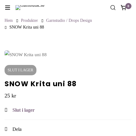
0
Hem
Produkter
Garnstudio / Drops Design
SNOW Krita uni 88
SLUT I LAGER
SNOW Krita uni 88
25
kr
Slut i lager
Dela