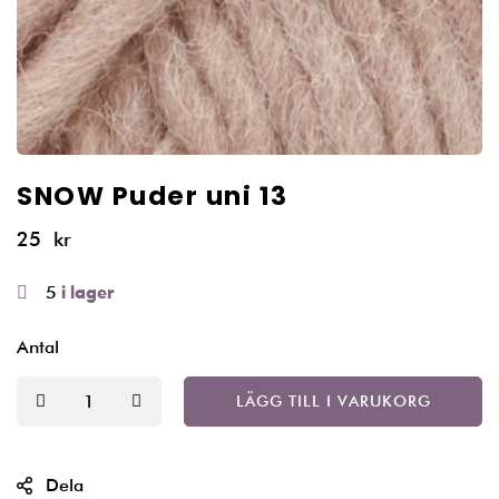
SNOW Puder uni 13
25
kr
5
i lager
Antal
LÄGG TILL I VARUKORG
Dela