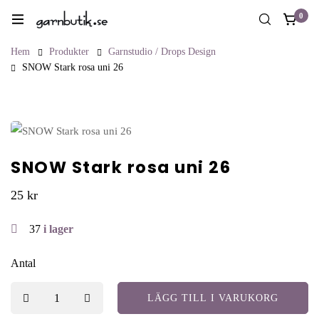
0
Hem
Produkter
Garnstudio / Drops Design
SNOW Stark rosa uni 26
SNOW Stark rosa uni 26
25
kr
37
i lager
Antal
LÄGG TILL I VARUKORG